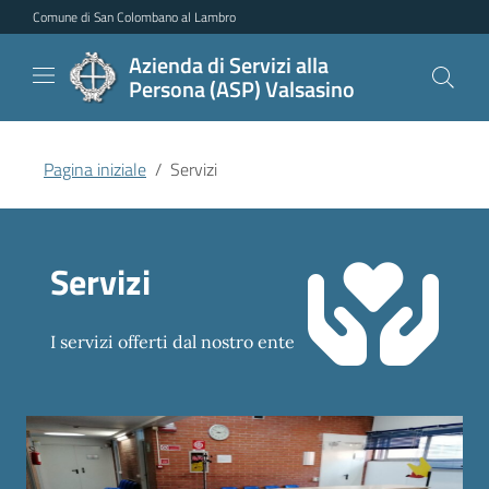
Vai al contenuto principale
Vai al menu di navigazione
Vai al piede di pagina
Comune di San Colombano al Lambro
Azienda di Servizi alla
Persona (ASP) Valsasino
Pagina iniziale
Servizi
Servizi
I servizi offerti dal nostro ente