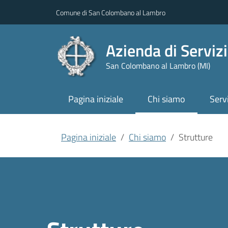
Vai al contenuto principale
Vai al menu di navigazione
Vai al piede di pagina
Comune di San Colombano al Lambro
Azienda di Serviz
San Colombano al Lambro (MI)
Pagina iniziale
Chi siamo
Servi
Pagina iniziale
Chi siamo
Strutture