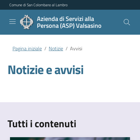
Vai al contenuto principale
Vai al menu di navigazione
Vai al piede di pagina
Comune di San Colombano al Lambro
Azienda di Servizi alla
Persona (ASP) Valsasino
Pagina iniziale
Notizie
Avvisi
Notizie e avvisi
Tutti i contenuti