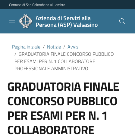
Vai al contenuto principale
Vai al menu di navigazione
Vai al piede di pagina
Comune di San Colombano al Lambro
Azienda di Servizi alla
Persona (ASP) Valsasino
Pagina iniziale
Notizie
Avvisi
GRADUATORIA FINALE CONCORSO PUBBLICO
PER ESAMI PER N. 1 COLLABORATORE
PROFESSIONALE AMMINISTRATIVO
GRADUATORIA FINALE
CONCORSO PUBBLICO
PER ESAMI PER N. 1
COLLABORATORE