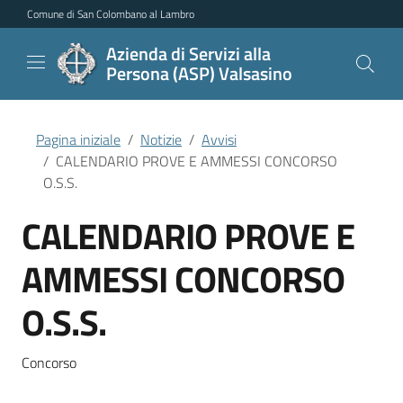
Vai al contenuto principale
Vai al menu di navigazione
Vai al piede di pagina
Comune di San Colombano al Lambro
Azienda di Servizi alla
Persona (ASP) Valsasino
Pagina iniziale
Notizie
Avvisi
CALENDARIO PROVE E AMMESSI CONCORSO
O.S.S.
CALENDARIO PROVE E
AMMESSI CONCORSO
O.S.S.
Concorso