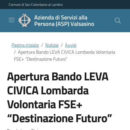
Vai al contenuto principale
Vai al menu di navigazione
Vai al piede di pagina
Comune di San Colombano al Lambro
Azienda di Servizi alla
Persona (ASP) Valsasino
Pagina iniziale
Notizie
Avvisi
Apertura Bando LEVA CIVICA Lombarda Volontaria
FSE+ “Destinazione Futuro”
Apertura Bando LEVA
CIVICA Lombarda
Volontaria FSE+
“Destinazione Futuro”